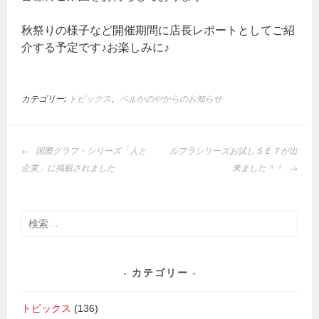
秋祭りの様子など開催期間に店長レポートとしてご紹
介する予定です♪お楽しみに♪
カテゴリー:
トピックス
、
ベルかのやからのお知らせ
投
国際グラフ・シリーズ「人と
ルフラシリーズお試しＳＥＴが出
稿
企業」に掲載されました
来ました＾＾
ナ
ビ
ゲ
ー
検
シ
索:
ョ
ン
カテゴリー
トピックス
(136)