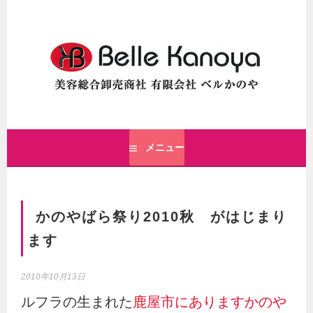
コ
ン
テ
ン
ツ
へ
ス
美容総合卸売商社 ベルかのや公式サイト
キ
ベルかのや公式サイト
ッ
メニュー
プ
かのやばら祭り2010秋 がはじまり
ます
2010年10月13日
ルフラの生まれた
鹿屋市にありますかのや