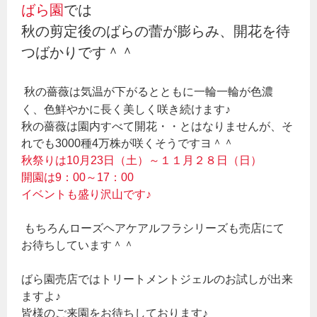
ばら園
では
秋の剪定後のばらの蕾が膨らみ、開花を待
つばかりです＾＾
秋の薔薇は気温が下がるとともに一輪一輪が色濃
く、色鮮やかに長く美しく咲き続けます♪
秋の薔薇は園内すべて開花・・とはなりませんが、そ
れでも3000種4万株が咲くそうですヨ＾＾
秋祭りは10月23日（土）～１１月２８日（日）
開園は9：00～17：00
イベントも盛り沢山です♪
もちろんローズヘアケアルフラシリーズも売店にて
お待ちしています＾＾
ばら園売店ではトリートメントジェルのお試しが出来
ますよ♪
皆様のご来園をお待ちしております♪