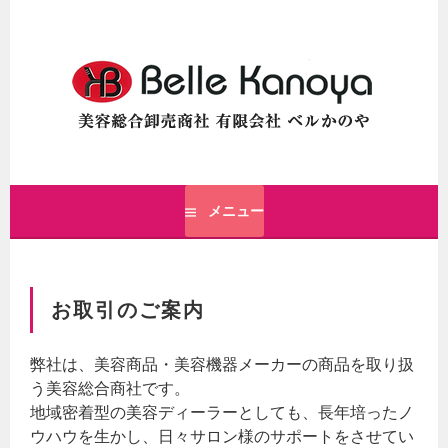
コ
ン
テ
ン
ツ
へ
ス
美容総合卸売商社 ベルかのや公式サイト
キ
ベルかのや公式サイト
ッ
メニュー
プ
お取引のご案内
弊社は、美容商品・美容機器メーカーの商品を取り扱
う美容総合商社です。
地域密着型の美容ディーラーとしても、長年培ったノ
ウハウを生かし、日々サロン様のサポートをさせてい